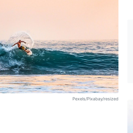
Pexels/Pixabay/resized