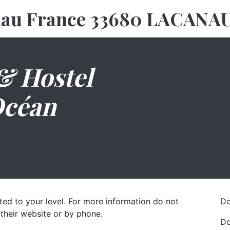
nau France 33680 LACAN
& Hostel
Océan
ted to your level. For more information do not
Do
their website or by phone.
Do